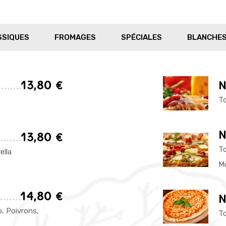
SSIQUES
FROMAGES
SPÉCIALES
BLANCHE
13,80 €
N
To
N
13,80 €
T
lla
Mo
14,80 €
N
, Poivrons,
To