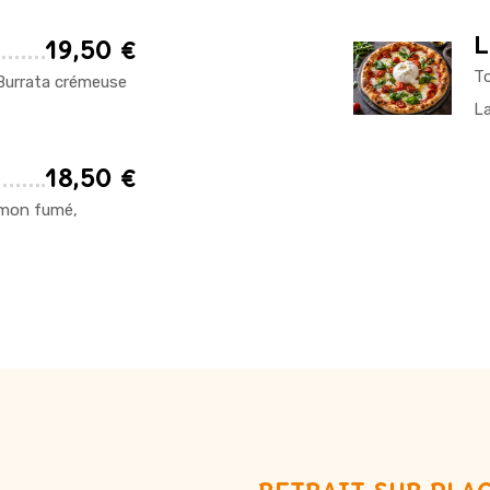
L
19,50 €
To
Burrata crémeuse
La
18,50 €
umon fumé,