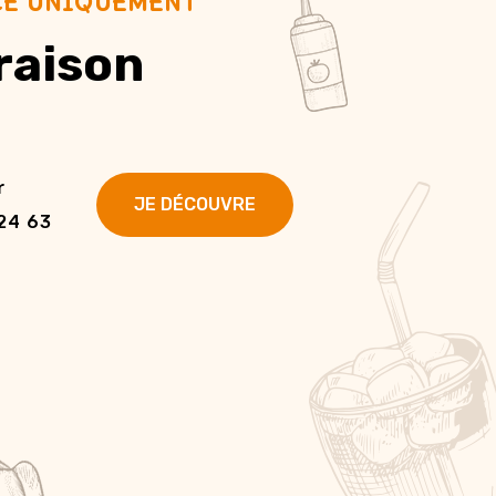
CE UNIQUEMENT
vraison
r
JE DÉCOUVRE
24 63