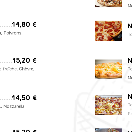
Mo
14,80 €
N
, Poivrons,
To
15,20 €
N
fraîche, Chèvre,
T
Mo
N
14,50 €
T
 Mozzarella
Po