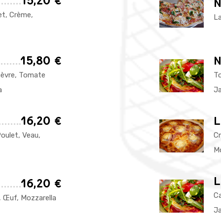
15,20 €
N
et, Crème,
La
15,80 €
N
hèvre, Tomate
To
a
J
16,20 €
L
oulet, Veau,
Cr
Mo
L
16,20 €
Ca
 Œuf, Mozzarella
J