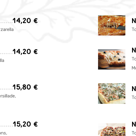
14,20 €
N
zarella
To
N
14,20 €
To
la
Mo
15,80 €
N
sillade,
To
15,20 €
N
ons,
T